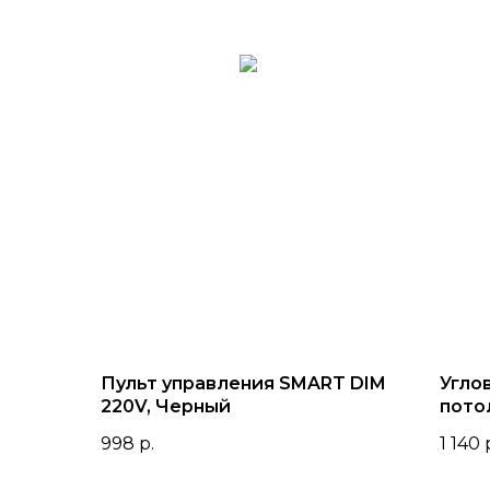
Пульт управления SMART DIM
Угло
220V, Черный
пото
встр
998
р.
1 140
S15 |