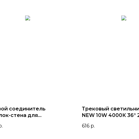
вой соединитель
Трековый светильни
лок-стена для
NEW 10W 4000К 36° 2
аиваемого шинопровода
Черный корпус
р.
616
р.
 Черный