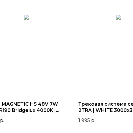
 MAGNETIC H5 48V 7W
Трековая система с
RI90 Bridgelux 4000K |
2TRA | WHITE 3000x
k D30х109mm
220V
р.
1 995
р.