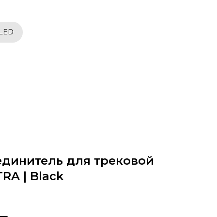
 LED
единитель для трековой
RA | Black