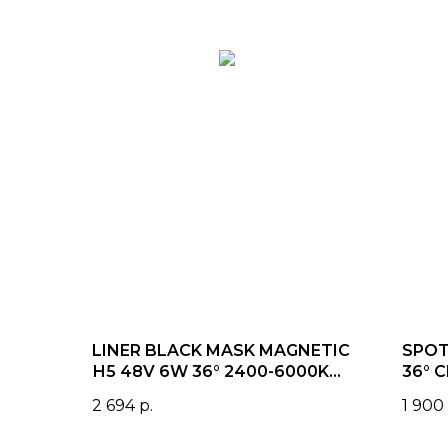
LINER BLACK MASK MAGNETIC
SPOT
Н5 48V 6W 36° 2400-6000K
36° C
Tuya Smart OSRAM | Black
Blac
2 694
р.
1 900
115х25х25mm