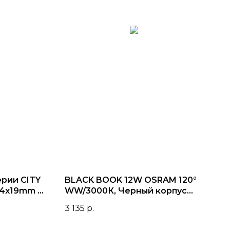
ерии CITY
BLACK BOOK 12W OSRAM 120°
34x19mm |
WW/3000К, Черный корпус
2TRA
3 135
р.