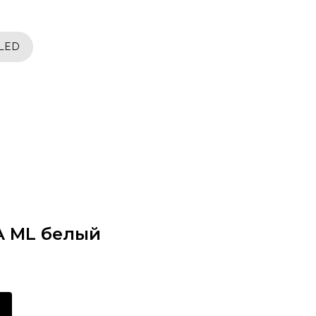
 LED
A ML белый