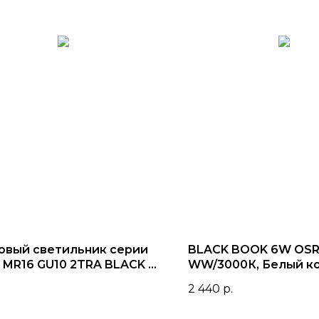
овый светильник серии
BLACK BOOK 6W OSR
 MR16 GU10 2TRA BLACK |
WW/3000К, Белый к
92mm
2TRA
2 440
р.