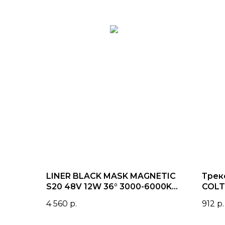
LINER BLACK MASK MAGNETIC
Трек
S20 48V 12W 36° 3000-6000K
COLT
TRIX CRI90 OSRAM | Белый
53x
4 560
р.
912
р.
корпус L220mm