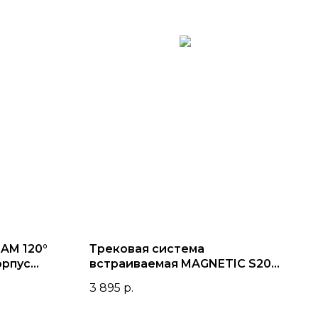
AM 120°
Трековая система
орпус
встраиваемая MAGNETIC S20
48V 4TRA BLACK
3 895
р.
2000x70x52mm