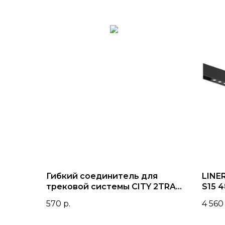
Гибкий соединитель для
LINE
трековой системы CITY 2TRA |
S15 
Black
TRIX
570
р.
4 560
корп