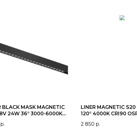
R BLACK MASK MAGNETIC
LINER MAGNETIC S20
48V 24W 36° 3000-6000K
120° 4000K CRI90 OS
 CRI90 OSRAM | Черный
Черный корпус
р.
2 850
р.
ус L460mm
L600хW22хH45mm