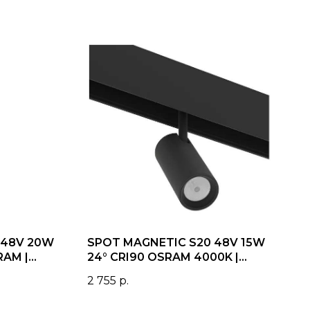
 48V 20W
SPOT MAGNETIC S20 48V 15W
RAM |
24° CRI90 OSRAM 4000K |
Черный корпус D45х100mm
2 755
р.