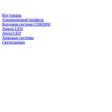
Все товары
Алюминиевый профиль
Кордовая система CORDINI
Лампы LED
Лента LED
Трековые системы
Светильники