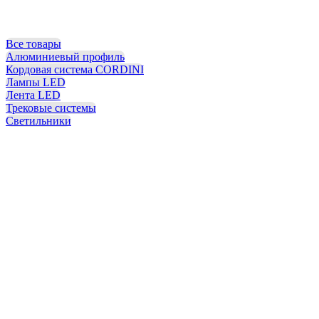
Все товары
Алюминиевый профиль
Кордовая система CORDINI
Лампы LED
Лента LED
Трековые системы
Светильники