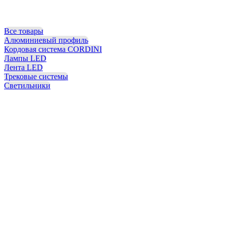
Все товары
Алюминиевый профиль
Кордовая система CORDINI
Лампы LED
Лента LED
Трековые системы
Светильники