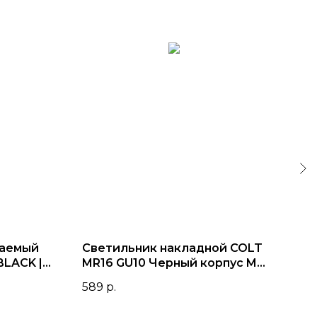
ваемый
Светильник накладной COLT
COL
BLACK |
MR16 GU10 Черный корпус ML
пов
26206 S52x100mm
WH
589
р.
1 9