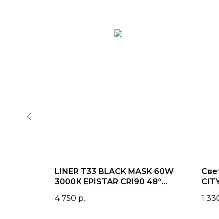
36°
LINER T33 BLACK MASK 60W
Све
3000К EPISTAR CRI90 48°
CIT
IP40 Белый корпус
| 1
4 750
р.
1 33
1204x33x34mm | 220V