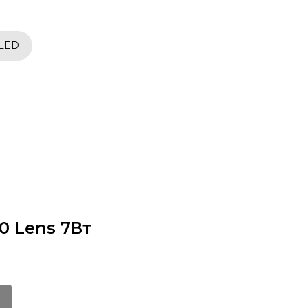
 LED
0 Lens 7Вт